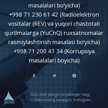
masalalari bo‘yicha)
+998 71 230 61 42 (Radioelektron
vositalar (REV) va yuqori chastotali
qurilmalarga (YuChQ) ruxsatnomalar
rasmiylashtirish masalasi bo‘yicha)
+998 71 200 41 34 (Korrupsiya
masalalari boyicha)
2022-2026 yillarga mo'ljallangan Yangi
O'zbekistonning taraqqiyot strategiyasi.