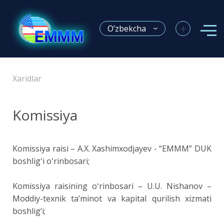
+
O’zbekcha
Xaridlar
Komissiya
Komissiya raisi – A.X. Xashimxodjayev - “EMMM” DUK
boshligʻi oʻrinbosari;
Komissiya raisining oʻrinbosari – U.U. Nishanov –
Moddiy-texnik ta’minot va kapital qurilish xizmati
boshlig‘i;