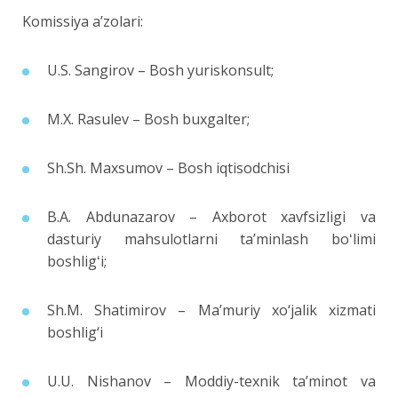
Komissiya aʼzolari:
U.S. Sangirov – Bosh yuriskonsult;
M.X. Rasulev – Bosh buxgalter;
Sh.Sh. Maxsumov – Bosh iqtisodchisi
B.A. Abdunazarov – Axborot xavfsizligi va
dasturiy mahsulotlarni taʼminlash boʻlimi
boshligʻi;
Sh.M. Shatimirov – Ma’muriy xo‘jalik xizmati
boshlig‘i
U.U. Nishanov – Moddiy-texnik ta’minot va