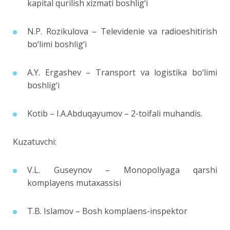
kapital qurilish xizmati boshlig‘i
N.P. Rozikulova – Televidenie va radioeshitirish
bo‘limi boshlig‘i
A.Y. Ergashev – Transport va logistika bo‘limi
boshlig‘i
Kotib – I.A.Abduqayumov – 2-toifali muhandis.
Kuzatuvchi:
V.L. Guseynov – Monopoliyaga qarshi
komplayens mutaxassisi
T.B. Islamov – Bosh komplaens-inspektor