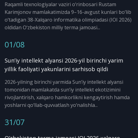
Raqamli texnologiyalar vaziri o‘rinbosari Rustam
Karimjonov mamlakatimizda 9–16-avgust kunlari bo‘lib
o‘tadigan 38-Xalqaro informatika olimpiadasi (IOI 2026)
oldidan O‘zbekiston milliy terma jamoasi...
01/08
Sun’iy intellekt alyansi 2026-yil birinchi yarim
yillik faoliyati yakunlarini sarhisob qildi
2026-yilning birinchi yarmida Sun’iy intellekt alyansi
tomonidan mamlakatda sun’iy intellekt ekotizimini
rivojlantirish, xalqaro hamkorlikni kengaytirish hamda
yoshlarni qo‘llab-quvvatlash yo‘nalishla...
31/07