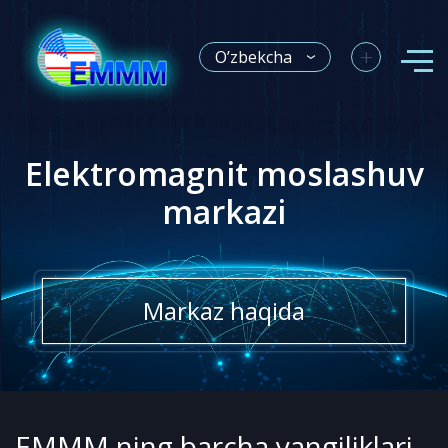
+
O’zbekcha
Elektromagnit moslashuv
markazi
Markaz haqida
EMMM ning barcha yangiliklari