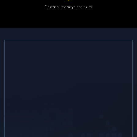
Elektron litsenziyalash tizimi