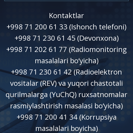
Kontaktlar
+998 71 200 61 33 (Ishonch telefoni)
+998 71 230 61 45 (Devonxonа)
+998 71 202 61 77 (Radiomonitoring
masalalari bo‘yicha)
+998 71 230 61 42 (Radioelektron
vositalar (REV) va yuqori chastotali
qurilmalarga (YuChQ) ruxsatnomalar
rasmiylashtirish masalasi bo‘yicha)
+998 71 200 41 34 (Korrupsiya
masalalari boyicha)