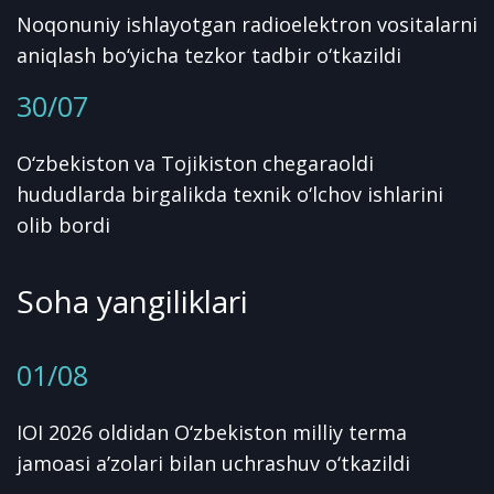
Noqonuniy ishlayotgan radioelektron vositalarni
aniqlash bo‘yicha tezkor tadbir o‘tkazildi
30/07
O‘zbekiston va Tojikiston chegaraoldi
hududlarda birgalikda texnik o‘lchov ishlarini
olib bordi
Soha yangiliklari
01/08
IOI 2026 oldidan O‘zbekiston milliy terma
jamoasi a’zolari bilan uchrashuv o‘tkazildi