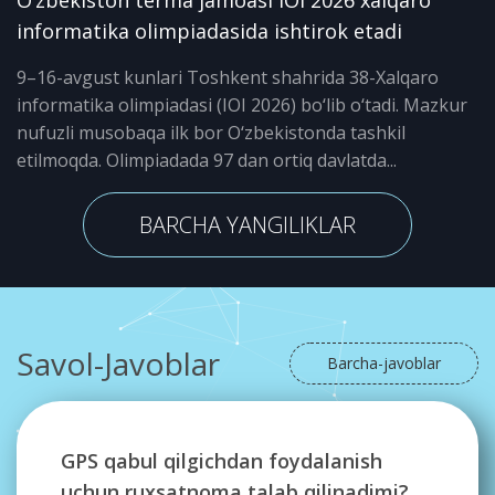
O‘zbekiston terma jamoasi IOI 2026 xalqaro
informatika olimpiadasida ishtirok etadi
9–16-avgust kunlari Toshkent shahrida 38-Xalqaro
informatika olimpiadasi (IOI 2026) bo‘lib o‘tadi. Mazkur
nufuzli musobaqa ilk bor O‘zbekistonda tashkil
etilmoqda. Olimpiadada 97 dan ortiq davlatda...
BARCHA YANGILIKLAR
Savol-Javoblar
Barcha-javoblar
GPS qabul qilgichdan foydalanish
uchun ruxsatnoma talab qilinadimi?