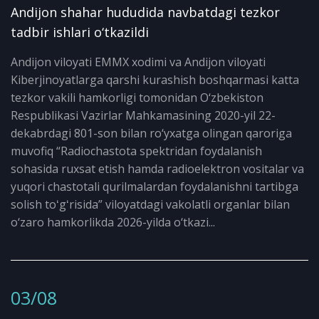
Andijon shahar hududida navbatdagi tezkor
tadbir ishlari o‘tkazildi
Andijon viloyati EMMX xodimi va Andijon viloyati
Kiberjinoyatlarga qarshi kurashish boshqarmasi katta
tezkor vakili hamkorligi tomonidan O‘zbekiston
Respublikasi Vazirlar Mahkamasining 2020-yil 22-
dekabrdagi 801-son bilan ro‘yxatga olingan qaroriga
muvofiq “Radiochastota spektridan foydalanish
sohasida ruxsat etish hamda radioelektron vositalar va
yuqori chastotali qurilmalardan foydalanishni tartibga
solish toʻgʻrisida” viloyatdagi vakolatli organlar bilan
o‘zaro hamkorlikda 2026-yilda o‘tkazi...
03/08