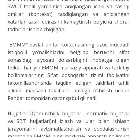
SWOT-tahlil yordamida aniqlangan ichki va tashqi
omillar (kontekst) tasdiqlangan va aniqlangan
xatarlar ta’sir doirasini kamaytirish bo‘yicha chora-
tadbirlar ishlab chiqilgan.
“EMMM” davlat unitar korxonasining uzoq muddatli
istiqbolli yo‘nalishlarini belgilab beruvchi sifat
sohasidagi siyosati dolzarbligini inobatga olgan
holda, har yili EMMM markaziy apparati va tarkibiy
bo‘linmalarning Sifat boshqarish tizimi faoliyatini
takomillashtirishda taqdim etilgan takliflari tahlil
qilinib, maqsadli takliflarni amalga oshirish uchun
Rahbar tomonidan qaror qabul qilinadi.
Hujjatlar (Qonunchilik hujjatlari, normativ hujjatlar
va SBT hujjatlari)ni izlash va ular bilan ishlash
jarayonlarini avtomatlashtirish va soddalashtirish
maqsadida EMMM ning markaziy apparati bo‘lim va