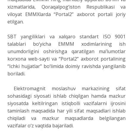
xizmatlarida, Qoraqalpog‘iston Respublikasi va
viloyat EMMXlarda “Portal2” axborot portali joriy
etilgan.
SBT yangiliklari va xalqaro standart ISO 9001
talablari bo‘yicha EMMM xodimlarining ish
unumdorligini oshirishga qaratilgan ma’lumotlar
korxona web-sayti va “Portal2” axborot portalining
“Ichki hujjatlar” bo‘limida doimiy ravishda yangilanib
boriladi.
Elektromagnit moslashuv markazining sifat
sohasidagi siyosati ishlab chiqilgan hamda mazkur
siyosatda keltilringan istiqbolli vazifalarni ijrosini
taminlash maqsadida har yili sifat maqsadlari ishlab
chiqiladi va mazkur maqsadlarda belgilangan
vazifalar o‘z vaqtida bajariladi.