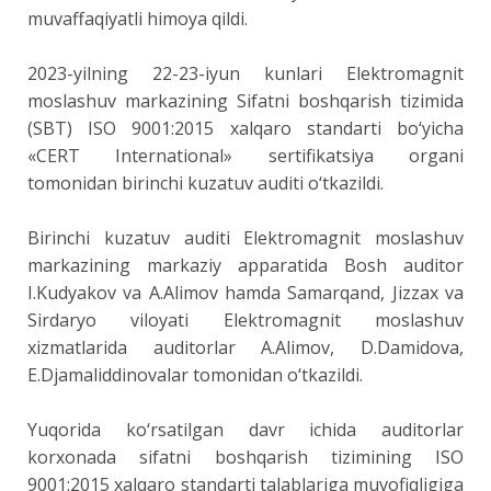
muvaffaqiyatli himoya qildi.
2023-yilning 22-23-iyun kunlari Elektromagnit
moslashuv markazining Sifatni boshqarish tizimida
(SBT) ISO 9001:2015 xalqaro standarti bo‘yicha
«CERT International» sertifikatsiya organi
tomonidan birinchi kuzatuv auditi o‘tkazildi.
Birinchi kuzatuv auditi Elektromagnit moslashuv
markazining markaziy apparatida Bosh auditor
I.Kudyakov va A.Alimov hamda Samarqand, Jizzax va
Sirdaryo viloyati Elektromagnit moslashuv
xizmatlarida auditorlar A.Alimov, D.Damidova,
E.Djamaliddinovalar tomonidan o‘tkazildi.
Yuqorida ko‘rsatilgan davr ichida auditorlar
korxonada sifatni boshqarish tizimining ISO
9001:2015 xalqaro standarti talablariga muvofiqligiga