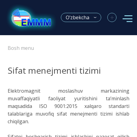
+
O’zbekcha
Bosh menu
Sifat menejmenti tizimi
Elektromagnit moslashuv markazining
muvaffaqiyatli faoliyat yuritishini ta’minlash
maqsadida ISO 9001:2015 xalqaro standarti
talablariga muvofiq sifat menejmenti tizimi ishlab
chiqilgan.
Sifatni boshqarish tizimi ishlashini nazorat qilish