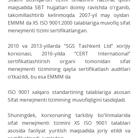
maqsadida SBT hujjatlari doimiy ravishda o‘rganib,
takomillashtirib kelinmoqda. 2007-yil may oyidan
EMMM da XS ISO 9001:2000 talablariga muvofiq sifat
menejmenti tizimi sertifikatlangan.
2010 va 2013-yillarda “SGS Tashkent Ltd” xorijiy
korxonasi, 2016-yilda “CERT International”
sertifikatlashtirish organi tomonidan sifat
menejmenti tizimining qayta sertifikatlash auditlari
o‘tkazildi, bu esa EMMM da
ISO 9001 xalqaro standartining talablariga asosan
Sifat menejmenti tizimining muvofiqligini tasdiqladi.
Shuningdek, korxonaning tarkibiy bo‘linmalarida
sifat menejmenti tizimini XS ISO 9001 talablari
asosida faoliyat yuritish maqsadida joriy etildi va