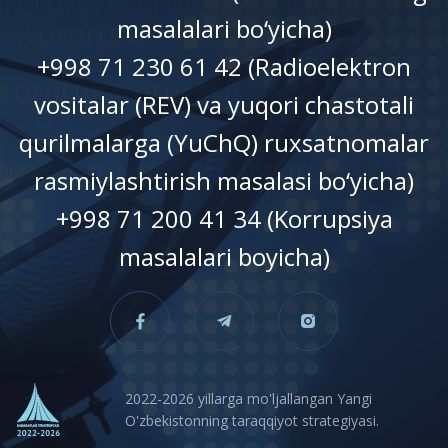
masalalari bo‘yicha)
+998 71 230 61 42 (Radioelektron
vositalar (REV) va yuqori chastotali
qurilmalarga (YuChQ) ruxsatnomalar
rasmiylashtirish masalasi bo‘yicha)
+998 71 200 41 34 (Korrupsiya
masalalari boyicha)
2022-2026 yillarga mo'ljallangan Yangi
O'zbekistonning taraqqiyot strategiyasi.