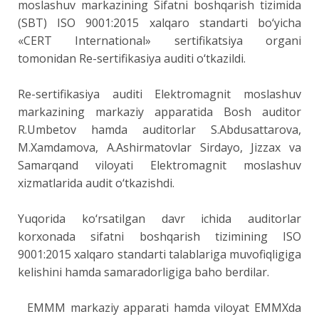
moslashuv markazining Sifatni boshqarish tizimida
(SBT) ISO 9001:2015 xalqaro standarti bo‘yicha
«CERT International» sertifikatsiya organi
tomonidan Re-sertifikasiya auditi o‘tkazildi.
Re-sertifikasiya auditi Elektromagnit moslashuv
markazining markaziy apparatida Bosh auditor
R.Umbetov hamda auditorlar S.Abdusattarova,
M.Xamdamova, A.Ashirmatovlar Sirdayo, Jizzax va
Samarqand viloyati Elektromagnit moslashuv
xizmatlarida audit o‘tkazishdi.
Yuqorida ko‘rsatilgan davr ichida auditorlar
korxonada sifatni boshqarish tizimining ISO
9001:2015 xalqaro standarti talablariga muvofiqligiga
kelishini hamda samaradorligiga baho berdilar.
EMMM markaziy apparati hamda viloyat EMMXda