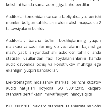
kelishini hamda samaradorligiga baho berdilar.
Auditorlar tomonidan korxona faoliyatida yuz berishi
mumkin bo‘lgan tahlikalarni oldini olish maqsadida 2
ta tavsiyalarni berildi.
Auditorlar, barcha bo‘lim boshliqlarining yuqori
malakasi va xodimlarning o‘z vazifalarini bajarishga
mas‘uliyat bilan yondoshishi, axborotni tahlil qilishda
statistik usullaridan faol foydalanishlarini hamda
audit davomida ochiq va konstruktiv muhitga ega
ekanligini yuqori baholadilar.
Elektromagnit moslashuv markazi birinchi kuzatuv
auditi natijalari bo‘yicha ISO 9001:2015 xalqaro
standarti sertifikatini muvaffaqiyatli himoya qildi.
ISO 9001:2015 xalqaro standarti talablariga muvofiq