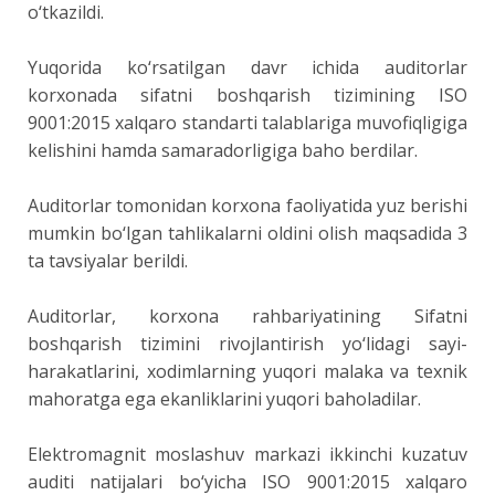
o‘tkazildi.
Yuqorida ko‘rsatilgan davr ichida auditorlar
korxonada sifatni boshqarish tizimining ISO
9001:2015 xalqaro standarti talablariga muvofiqligiga
kelishini hamda samaradorligiga baho berdilar.
Auditorlar tomonidan korxona faoliyatida yuz berishi
mumkin bo‘lgan tahlikalarni oldini olish maqsadida 3
ta tavsiyalar berildi.
Auditorlar, korxona rahbariyatining Sifatni
boshqarish tizimini rivojlantirish yo‘lidagi sayi-
harakatlarini, xodimlarning yuqori malaka va texnik
mahoratga ega ekanliklarini yuqori baholadilar.
Elektromagnit moslashuv markazi ikkinchi kuzatuv
auditi natijalari bo‘yicha ISO 9001:2015 xalqaro