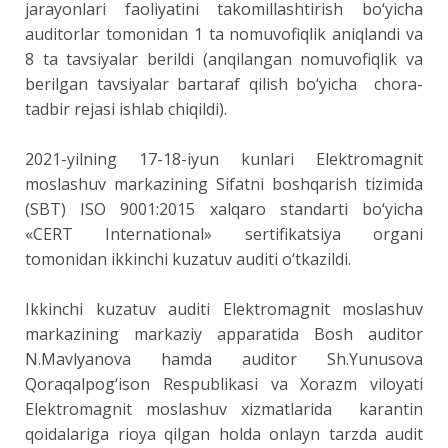
jarayonlari faoliyatini takomillashtirish bo‘yicha
auditorlar tomonidan 1 ta nomuvofiqlik aniqlandi va
8 ta tavsiyalar berildi (anqilangan nomuvofiqlik va
berilgan tavsiyalar bartaraf qilish bo‘yicha chora-
tadbir rejasi ishlab chiqildi).
2021-yilning 17-18-iyun kunlari Elektromagnit
moslashuv markazining Sifatni boshqarish tizimida
(SBT) ISO 9001:2015 xalqaro standarti bo‘yicha
«CERT International» sertifikatsiya organi
tomonidan ikkinchi kuzatuv auditi o‘tkazildi.
Ikkinchi kuzatuv auditi Elektromagnit moslashuv
markazining markaziy apparatida Bosh auditor
N.Mavlyanova hamda auditor Sh.Yunusova
Qoraqalpog‘ison Respublikasi va Xorazm viloyati
Elektromagnit moslashuv xizmatlarida karantin
qoidalariga rioya qilgan holda onlayn tarzda audit