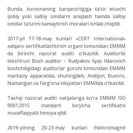
Bunda, korxonaning barqarorligiga ta’sir etuvchi
ijobiy yoki salbiy omillarni aniqlash hamda salbiy
omillar ta’sirini kamaytirish choralari ishlab chiqildi.
2017-yil 17-18-may kunlari «CERT International»
xalqaro sertifikatlashtirish organi tomonidan EMMM
da birinchi nazorat auditi o‘tkazildi. Auditorlik
tekshiruvi Bosh auditor – Kudyakov Ilyas Ildarovich
boshchiligidagi auditorlar guruhi tomonidan EMMM
markaziy apparatida, shuningdek, Andijon, Buxoro,
Namangan va Farg‘ona viloyatlari EMMXda o‘tkazildi.
Tashqi nazorat auditi natijalariga ko‘ra EMMM ISO
9001:2015 standarti bo‘yicha sertifikatni
muvaffaqiyatli himoya qildi.
2019-yilning 20-23-may kunlari Elektromagnit