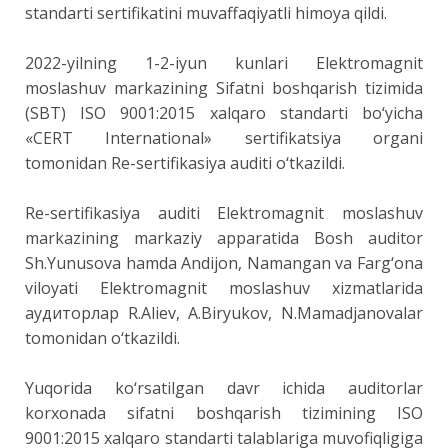
standarti sertifikatini muvaffaqiyatli himoya qildi.
2022-yilning 1-2-iyun kunlari Elektromagnit
moslashuv markazining Sifatni boshqarish tizimida
(SBT) ISO 9001:2015 xalqaro standarti bo‘yicha
«CERT International» sertifikatsiya organi
tomonidan Re-sertifikasiya auditi o‘tkazildi.
Re-sertifikasiya auditi Elektromagnit moslashuv
markazining markaziy apparatida Bosh auditor
Sh.Yunusova hamda Andijon, Namangan va Farg‘ona
viloyati Elektromagnit moslashuv xizmatlarida
аудиторлар R.Aliev, A.Biryukov, N.Mamadjanovalar
tomonidan o‘tkazildi.
Yuqorida ko‘rsatilgan davr ichida auditorlar
korxonada sifatni boshqarish tizimining ISO
9001:2015 xalqaro standarti talablariga muvofiqligiga