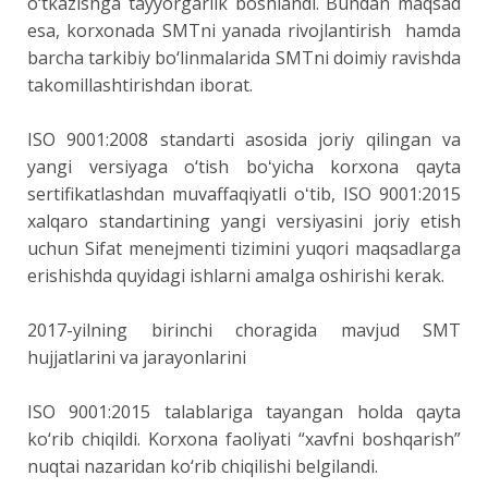
o‘tkazishga tayyorgarlik boshlandi. Bundan maqsad
esa, korxonada SMTni yanada rivojlantirish hamda
barcha tarkibiy bo‘linmalarida SMTni doimiy ravishda
takomillashtirishdan iborat.
ISO 9001:2008 standarti asosida joriy qilingan va
yangi versiyaga o‘tish boʻyicha korxona qayta
sertifikatlashdan muvaffaqiyatli oʻtib, ISO 9001:2015
xalqaro standartining yangi versiyasini joriy etish
uchun Sifat menejmenti tizimini yuqori maqsadlarga
erishishda quyidagi ishlarni amalga oshirishi kerak.
2017-yilning birinchi choragida mavjud SMT
hujjatlarini va jarayonlarini
ISO 9001:2015 talablariga tayangan holda qayta
ko‘rib chiqildi. Korxona faoliyati “xavfni boshqarish”
nuqtai nazaridan ko‘rib chiqilishi belgilandi.