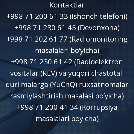
Kontaktlar
+998 71 200 61 33 (Ishonch telefoni)
+998 71 230 61 45 (Devonxonа)
+998 71 202 61 77 (Radiomonitoring
masalalari bo‘yicha)
+998 71 230 61 42 (Radioelektron
vositalar (REV) va yuqori chastotali
qurilmalarga (YuChQ) ruxsatnomalar
rasmiylashtirish masalasi bo‘yicha)
+998 71 200 41 34 (Korrupsiya
masalalari boyicha)