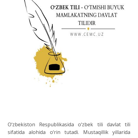
O‘zbekiston Respublikasida o‘zbek tili davlat tili
sifatida alohida o‘rin tutadi. Mustаqillik yillаrida