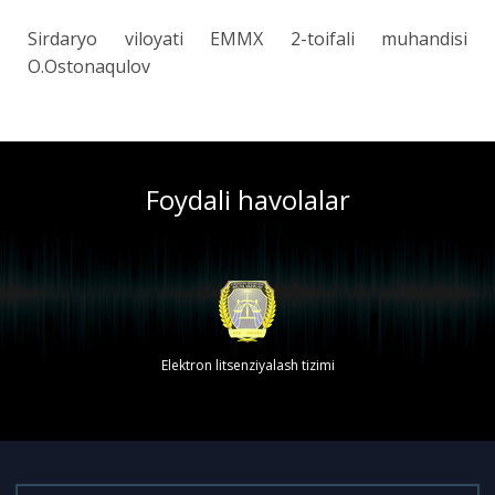
Sirdaryo viloyati EMMX 2-toifali muhandisi
O.Ostonaqulov
Foydali havolalar
Elektron litsenziyalash tizimi