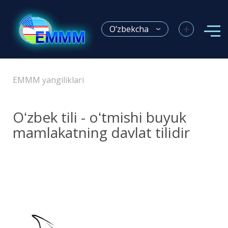
+
O’zbekcha
EMMM yangiliklari
Oʻzbek tili - oʻtmishi buyuk
mamlakatning davlat tilidir