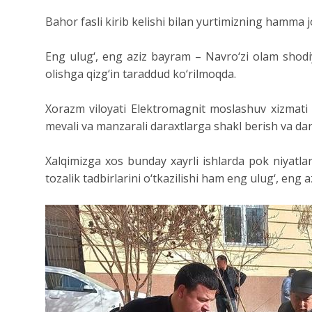
Bahor fasli kirib kelishi bilan yurtimizning hamma j
Eng ulug‘, eng aziz bayram – Navro‘zi olam shod
olishga qizg‘in taraddud ko‘rilmoqda.
Xorazm viloyati Elektromagnit moslashuv xizmati x
mevali va manzarali daraxtlarga shakl berish va dara
Xalqimizga xos bunday xayrli ishlarda pok niyatla
tozalik tadbirlarini o‘tkazilishi ham eng ulug‘, en