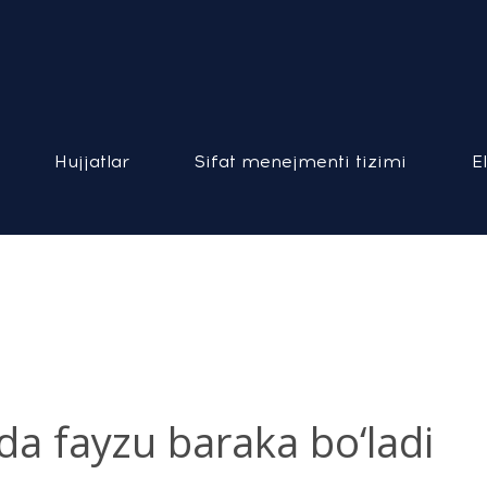
Hujjatlar
Sifat menejmenti tizimi
E
a fayzu baraka bo‘ladi