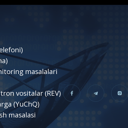
elefoni)
nа)
itoring masalalari
tron vositalar (REV)
larga (YuChQ)
sh masalasi