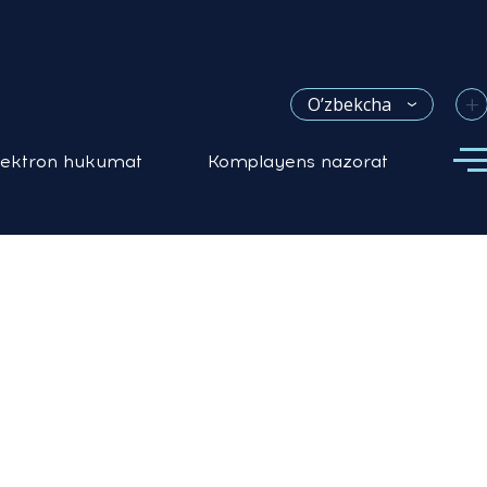
+
O’zbekcha
lektron hukumat
Komplayens nazorat