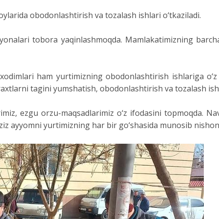
oylarida obodonlashtirish va tozalash ishlari o‘tkaziladi.
iyonalari tobora yaqinlashmoqda. Mamlakatimizning barch
odimlari ham yurtimizning obodonlashtirish ishlariga o‘z 
xtlarni tagini yumshatish, obodonlashtirish va tozalash ishla
rimiz, ezgu orzu-maqsadlarimiz o‘z ifodasini topmoqda. Na
g aziz ayyomni yurtimizning har bir go‘shasida munosib nisho