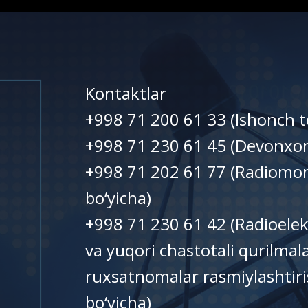
Kontaktlar
+998 71 200 61 33 (Ishonch t
+998 71 230 61 45 (Devonxo
+998 71 202 61 77 (Radiomon
bo‘yicha)
+998 71 230 61 42 (Radioelek
va yuqori chastotali qurilma
ruxsatnomalar rasmiylashtiri
bo‘yicha)