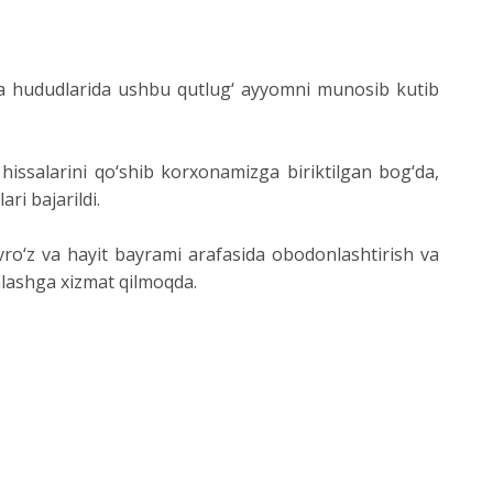
a hududlarida ushbu qutlug‘ ayyomni munosib kutib
hissalarini qo‘shib korxonamizga biriktilgan bog‘da,
ri bajarildi.
vro‘z va hayit bayrami arafasida obodonlashtirish va
nlashga xizmat qilmoqda.