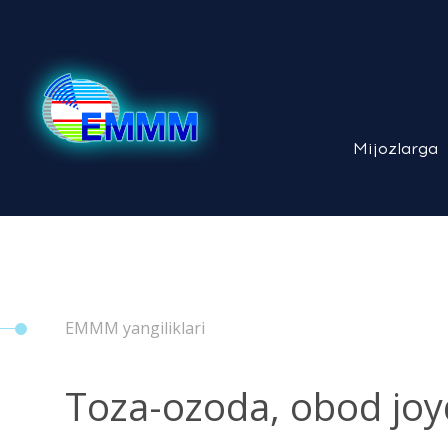
Mijozlarga
EMMM yangiliklari
Toza-ozoda, obod joyd