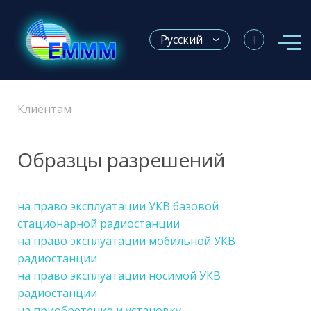
+
Русский
Клиентам
Образцы разрешений
на право эксплуатации УКВ базовой
стационарной радиостанции
на право эксплуатации мобильной УКВ
радиостанции
на право эксплуатации носимой УКВ
радиостанции
на приобретение и установку