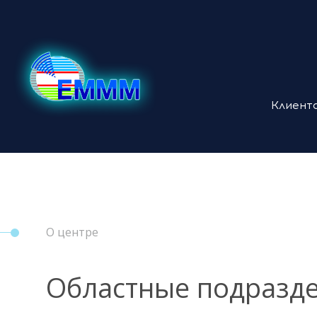
Клиент
О центре
Областные подразд