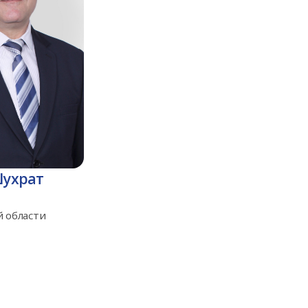
Шухрат
 области