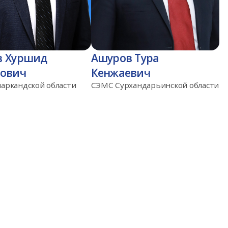
в Хуршид
Ашуров Тура
нович
Кенжаевич
аркандской области
СЭМС Сурхандарьинской области