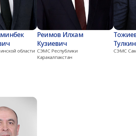
Аминбек
Реимов Илхам
Тожие
вич
Кузиевич
Тулки
инской области
СЭМС Республики
СЭМС Сам
Каракалпакстан