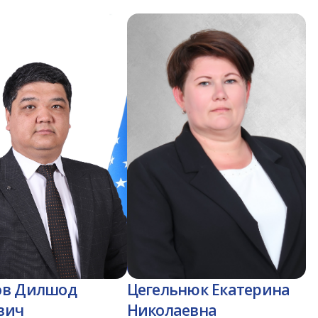
ов Дилшод
Цегельнюк Екатерина
вич
Николаевна