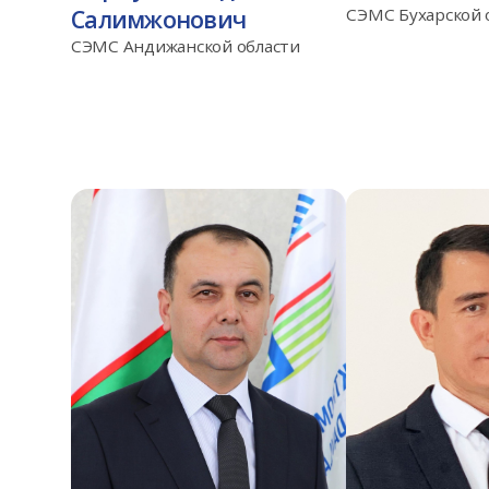
Салимжонович
СЭМС Бухарской 
СЭМС Андижанской области