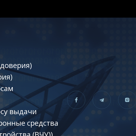
 доверия)
рия)
осам
осу выдачи
ронные средства
тройства (ВЧУ))