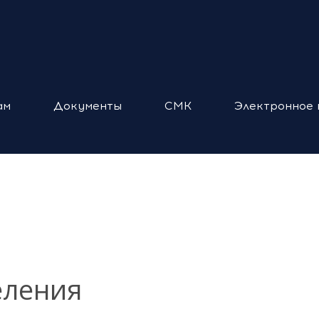
ам
Документы
СМК
Электронное 
еления