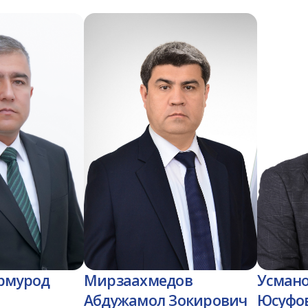
рмурод
Мирзаахмедов
Усман
Абдужамол Зокирович
Юсуфо