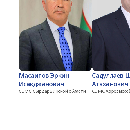
Масаитов Эркин
Садуллаев 
Исакджанович
Атаханович
СЭМС Сырдарьинской области
СЭМС Хорезмской