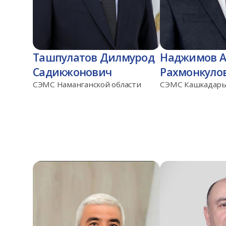
Ташпулатов Дилмурод
Наджимов 
Садикжонович
Рахмонкуло
СЭМС Наманганской области
СЭМС Кашкадарь