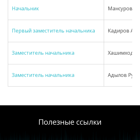
Начальник
Мансуров Ру
Первый заместитель начальника
Кадиров Анв
Заместитель начальника
Хашимходжае
Заместитель начальника
Адылов Руст
Полезные ссылки