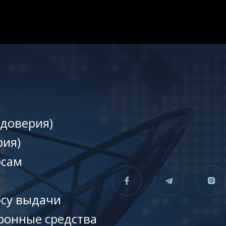
 доверия)
рия)
осам
осу выдачи
ронные средства