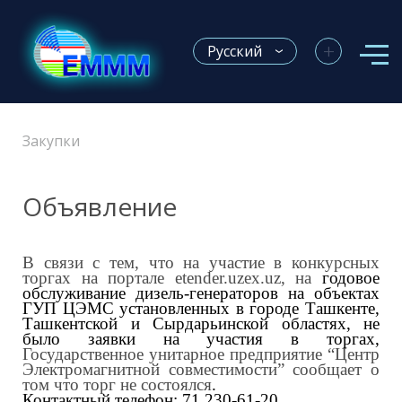
+
Русский
Закупки
Объявление
В связи с
тем, что на
участие в конкурсных
торгах на портале etender.uzex.uz, на
годовое
обслуживание дизель-генераторов на объектах
ГУП ЦЭМС установленных в городе Ташкенте,
Ташкентской и Сырдарьинской областях, не
было заявки на участия в торгах,
Государственное унитарное предприятие “Центр
Электромагнитной совместимости”
с
ообщает о
том что торг не состоялся
.
Контактный телефон:
71 230-61-2
0