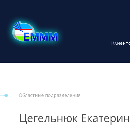
Клиент
Областные подразделения
Цегельнюк Екатерин