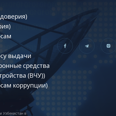
 доверия)
рия)
осам
осу выдачи
ронные средства
тройства (ВЧУ))
осам коррупции)
и Узбекистан в