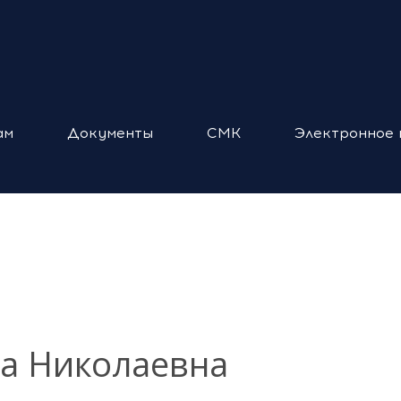
ам
Документы
СМК
Электронное 
а Николаевна