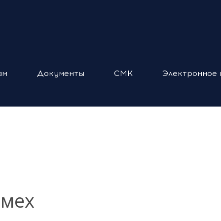
ам
Документы
СМК
Электронное 
омех