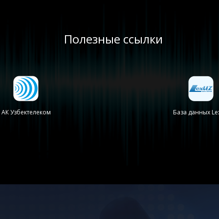
Полезные ссылки
База данных Lex.uz
Официальный сайт Госу
Таможенного Комитета
Узбекистан