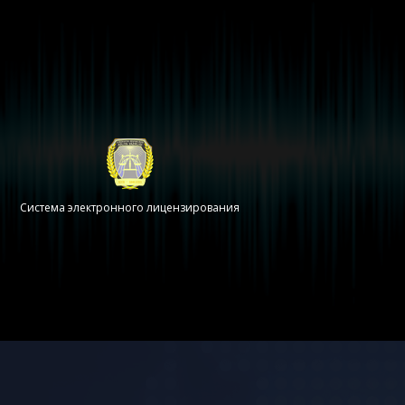
АК Узбектелеком