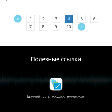
«
1
2
3
4
5
6
7
8
9
10
»
Полезные ссылки
Единный протал государственных услуг